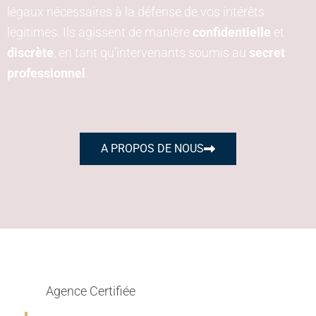
légaux nécessaires à la défense de vos intérêts
légitimes. Ils agissent de manière
confidentielle
et
discrète
, en tant qu’intervenants soumis au
secret
professionnel
.
A PROPOS DE NOUS
Agence Certifiée