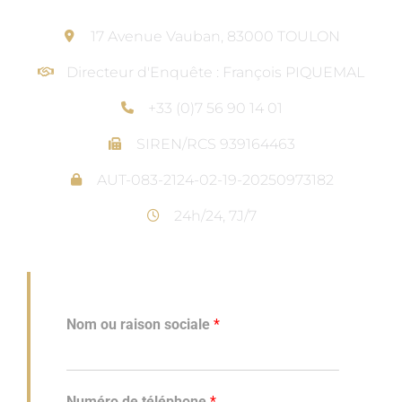
17 Avenue Vauban, 83000 TOULON
Directeur d'Enquête : François PIQUEMAL
+33 (0)7 56 90 14 01
SIREN/RCS 939164463
AUT-083-2124-02-19-20250973182
24h/24, 7J/7
Nom ou raison sociale
*
Numéro de téléphone
*