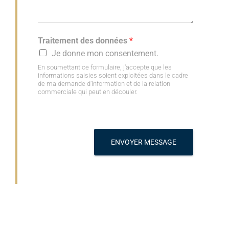
Traitement des données
*
Je donne mon consentement.
En soumettant ce formulaire, j'accepte que les
informations saisies soient exploitées dans le cadre
de ma demande d’information et de la relation
commerciale qui peut en découler.
ENVOYER MESSAGE