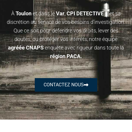
À
Toulon
et dans le
Var
,
CPI DETECTIVE
met sa
discrétion au service de vos besoins d’investigation.
Que ce soit pour défendre vos droits, lever des
doutes, ou protéger vos intérêts, notre équipe
agréée CNAPS
enquête avec rigueur dans toute la
région PACA.
CONTACTEZ NOUS